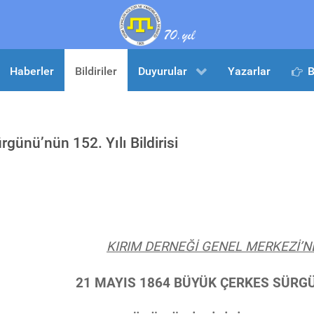
Haberler
Bildiriler
Duyurular
Yazarlar
B
günü’nün 152. Yılı Bildirisi
KIRIM DERNEĞİ GENEL MERKEZİ’
21 MAYIS 1864 BÜYÜK ÇERKES SÜRG