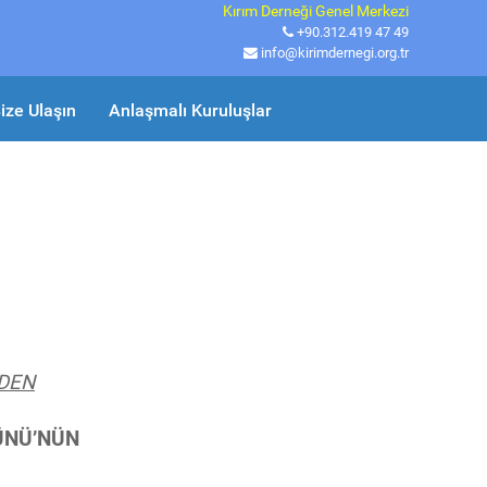
Kırım Derneği Genel Merkezi
+90.312.419 47 49
info@kirimdernegi.org.tr
ize Ulaşın
Anlaşmalı Kuruluşlar
NDEN
ÜNÜ’NÜN