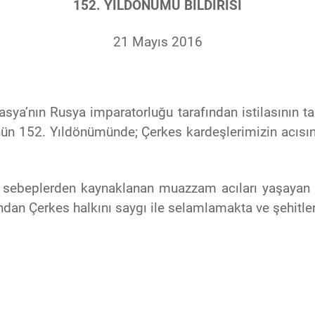
152. YILDÖNÜMÜ BİLDİRİSİ
21 Mayıs 2016
fkasya’nın Rusya imparatorluğu tarafından istilasının
ün 152. Yıldönümünde; Çerkes kardeşlerimizin acısını 
nı sebeplerden kaynaklanan muazzam acıları yaşayan K
ından Çerkes halkını saygı ile selamlamakta ve şehitle