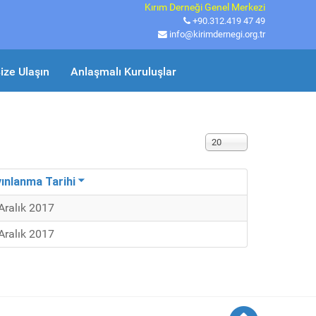
Kırım Derneği Genel Merkezi
+90.312.419 47 49
info@kirimdernegi.org.tr
ize Ulaşın
Anlaşmalı Kuruluşlar
Görüntüleme Sayısı
20
ınlanma Tarihi
Aralık 2017
Aralık 2017