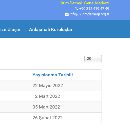
Kırım Derneği Genel Merkezi
+90.312.419 47 49
info@kirimdernegi.org.tr
ize Ulaşın
Anlaşmalı Kuruluşlar
Görüntüleme Sayısı
20
Yayınlanma Tarihi
22 Mayıs 2022
12 Mart 2022
05 Mart 2022
26 Şubat 2022