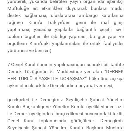
yürüterek, yukarıda belirtilen yayın organında işbirlikçi
Müftülüğe ait etkinlikleri duyurarak bunlara maddi
destek sağlaması, uluslararası ambargo kararlarına
rağmen Kırım’a Türkiye’den gemi ile mal girişi
yaptırması, yasadışı yapılarla bağlantılı çeşitli sivil
toplum örgütleri ile işbirliği yapması, bu gibi yapı ve
örgütlerin Kırım’daki yapılanmaları ile ortak faaliyetler
yürütmesi ve benzeri)
7-Genel Kurul ilanının yapılmasından sonraki bir tarihte
Dernek Tüzüğünün 5. Maddesinde yer alan “DERNEK
HER TÜRLÜ SİYASETLE UĞRAŞMAZ” hükmüne açıkça
aykırı olacak şekilde Dernek adına beyanat vermesi,
gerekçeleri ile Derneğimiz Seydişehir Şubesi Yönetim
Kurulu Başkanlığı ve Yönetim Kurulu üyeliklerinden azli
ile Dernek üyeliğinden ihraç edilmesi hususundaki teklif,
Genel Kurul toplantısında görüşülerek, Derneğimiz
Seydişehir Şubesi Yönetim Kurulu Başkanı Mustafa