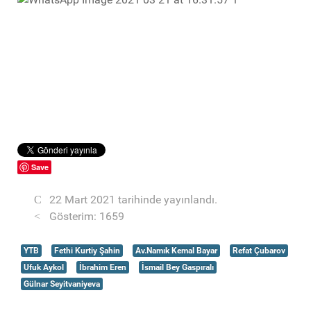
Save
22 Mart 2021 tarihinde yayınlandı.
Gösterim: 1659
YTB
Fethi Kurtiy Şahin
Av.Namık Kemal Bayar
Refat Çubarov
Ufuk Aykol
İbrahim Eren
İsmail Bey Gaspıralı
Gülnar Seyitvaniyeva