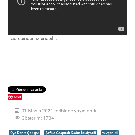
adresinden izlenebilir.
Save
01 Mayıs 2021 tarihinde yayınlandı.
Gösterim: 1784
Oya Deniz Çongar
Şefika Gaspıralı Kadın İnisiyatifi
tuvğan til