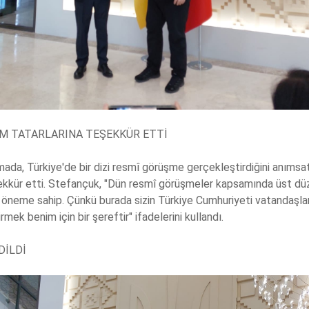
IM TATARLARINA TEŞEKKÜR ETTİ
da, Türkiye'de bir dizi resmî görüşme gerçekleştirdiğini anımsat
eşekkür etti. Stefançuk, "Dün resmî görüşmeler kapsamında üst dü
öneme sahip. Çünkü burada sizin Türkiye Cumhuriyeti vatandaşların
mek benim için bir şereftir" ifadelerini kullandı.
DİLDİ