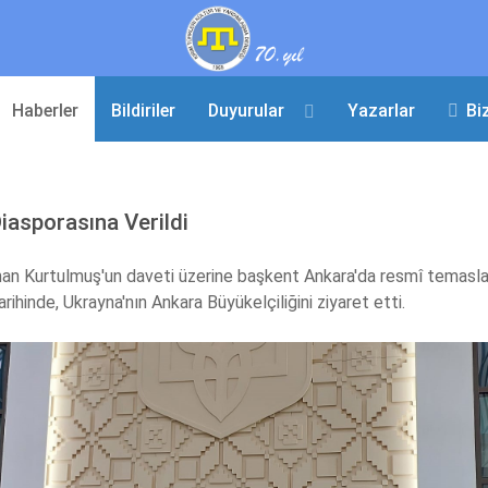
Haberler
Bildiriler
Duyurular
Yazarlar
Bi
iasporasına Verildi
an Kurtulmuş'un daveti üzerine başkent Ankara'da resmî temasl
inde, Ukrayna'nın Ankara Büyükelçiliğini ziyaret etti.