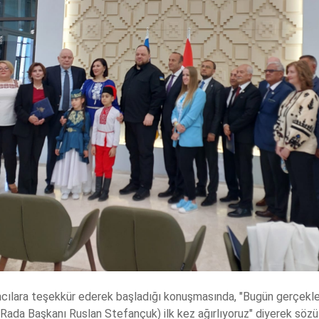
cılara teşekkür ederek başladığı konuşmasında, "Bugün gerçekleşen
Rada Başkanı Ruslan Stefançuk) ilk kez ağırlıyoruz" diyerek söz