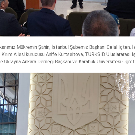
şkanımız Mükremin Şahin, İstanbul Şubemiz Başkanı Celal İçten,
Kırım Ailesi kurucusu Anife Kurtseitova, TURKSİD Uluslararası İş
ve Ukrayna Ankara Derneği Başkanı ve Karabük Üniversitesi Öğretim 