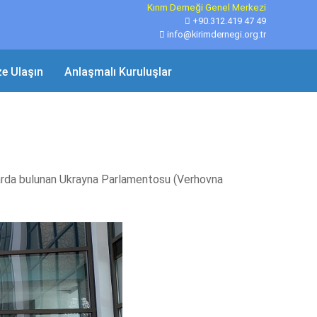
Kırım Derneği Genel Merkezi
+90.312.419 47 49
info@kirimdernegi.org.tr
ze Ulaşın
Anlaşmalı Kuruluşlar
arda bulunan Ukrayna Parlamentosu (Verhovna