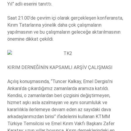
Yıl” adlı eserini tanıttı.
Saat 21.00’de çevrim içi olarak gerçekleşen konferansta,
Kırım Tatarlarına yönelik daha çok çalışmaların
yapılmasının ve bu çalışmaların geleceğe aktarılmasının
önemine dikkat çekildi.
KIRIM DERNEĞİNİN KAPSAMLI ARŞİV ÇALIŞMASI
Açılış konuşmasında, “Tuncer Kalkay, Emel Dergisi’ni
Ankara’da çıkardığımız zamanlarda aramıza katıldı.
Kendisi, o zamanlardan beri çizgisini değiştirmeyen,
hizmet aşkı asla azalmayan ve aynı sorumluluk ve
kararlılıkla ilerlemeye devam eden az sayıdaki dava
arkadaşlarımızdan birisi” ifadelerini kullanan KTMM
Türkiye Temsilcisi ve Emel Kırım Vakfı Başkanı Zafer
Karatay; uzun yıllar boyunca, Kırım derneklerindeki en