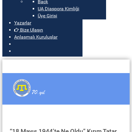
Back
UA Diaspora Kimliği
Üye Girişi
Yazarlar
Bize Ulaşın
Anlaşmalı Kuruluşlar
“18 Mayıs 1944’te Ne Oldu” Kırım Tatar