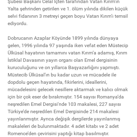
Şubesi Başkanı Celal İçten tarafından Vatan Kırım’ın
Yalta şehrinden getirilen ve 1. ölüm yılında dikilen küçük
selvi fidanının 3 metreyi geçen boyu Vatan Kırım’ı temsil
ediyordu.
Dobrucanın Azaplar Köyünde 1899 yılında dünyaya
gelen, 1996 yılında 97 yaşında iken vefat eden Müstecip
Ülküsal hayatının tamamını vatan Kırım’a adamış, Kırım
İstiklal Davasının yayın organı olan Emel dergisinin
kuruculuğunu ve on yıllarca Başyazarlığını yapmıştı.
Müstecib Ülküsal’ın bu kadar uzun ve mücadele ile
dopdolu geçen hayatında, fikirlerini, ideallerini,
mücadelesini gelecek nesillere aktarmak ve kalıcı olmak
için bir çok eser de bırakmıştır. 154 sayısı Romanya’da
neşredilen Emel Dergisi'nde 103 makalesi, 227 sayısı
Türkiye’de neşredilen Emel Dergisinde 214 makalesi
yayınlanmıştır. Ayrıca değişik dergilerde yayınlanmış
makaleleri de bulunmaktadır. 4 adet kitabı ve 2 adet
Romence’den çevirisini yaptığı kitap basılmıştır.